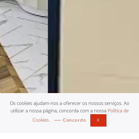
Os cookies ajudam-nos a oferecer os nossos serviços. Ao
utilizar a nossa página, concorda com a nossa
Política de
Cookies
.
SIS Piaget - Porto
Concordo
X