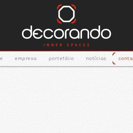
e
empresa
portefólio
notícias
conta