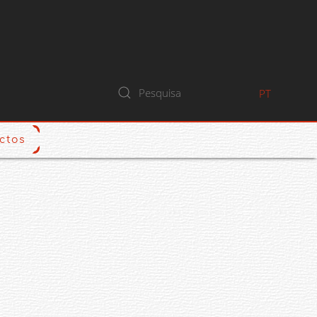
PT
ctos