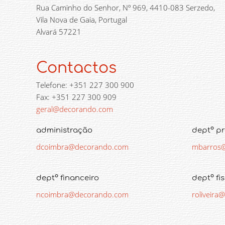
Rua Caminho do Senhor, Nº 969, 4410-083 Serzedo,
Vila Nova de Gaia, Portugal
Alvará 57221
Contactos
Telefone: +351 227 300 900
Fax: +351 227 300 909
geral@decorando.com
administração
deptº p
dcoimbra@decorando.com
mbarros
deptº financeiro
deptº fi
ncoimbra@decorando.com
roliveir